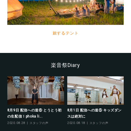
旅するテント
楽音祭Diary
チェ
8月9日 配信への道⑥ とうとう初
8月1日 配信への道⑤ キッズダン
委
の生配信！phoka li...
スは絶対に
20
2020.08.28
スタッフの声
2020.08.18
スタッフの声