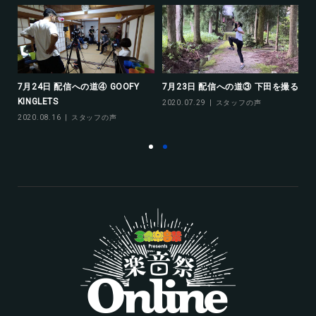
長の
7月24日 配信への道④ GOOFY
7月23日 配信への道③ 下田を撮る
9
KINGLETS
＆B
2020.07.29
スタッフの声
2020.08.16
スタッフの声
20